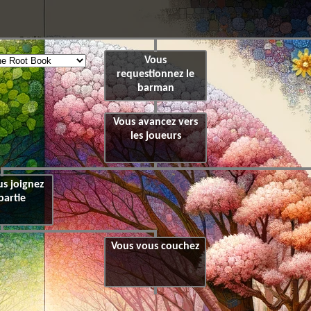
Vous
requestionnez le
barman
Vous avancez vers
les joueurs
s joignez
partie
Vous vous couchez