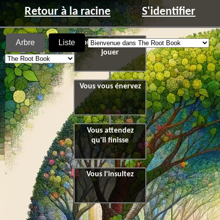
Retour à la racine
S'identifier
Arbre
Liste
Vous commencez à
jouer
Vous vous énervez
Vous attendez
qu'il finisse
Vous l'insultez