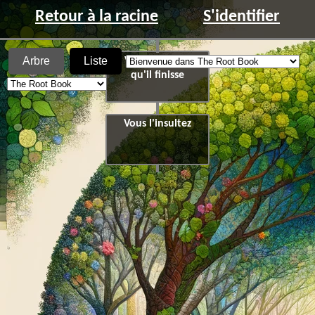
Retour à la racine
S'identifier
Arbre
Liste
Vous attendez
qu'il finisse
Vous l'insultez