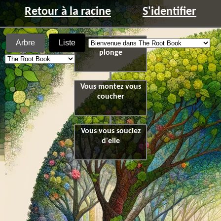
Retour à la racine
S'identifier
Arbre
Liste
Vous faite la
plonge
Vous montez vous
coucher
Vous vous souciez
d'elle