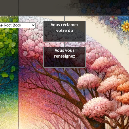
Vous réclamez
votre dû
Vous vous
renseignez