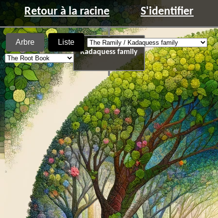
Retour à la racine
S'identifier
Arbre
Liste
The Ramily /
Kadaquess family