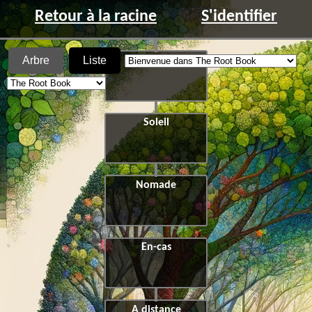
Retour à la racine
S'identifier
Arbre
Liste
Marche
Soleil
Nomade
En-cas
A distance