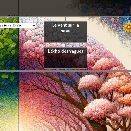
Le vent sur la
peau
L'écho des vagues