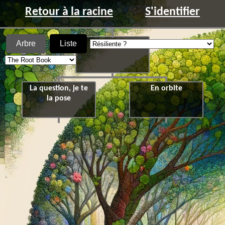
Retour à la racine
S'identifier
Arbre
Liste
Résiliente ?
La question, je te
En orbite
la pose