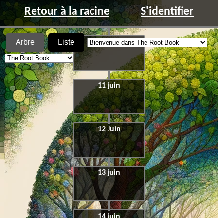
Retour à la racine
S'identifier
Arbre
Liste
10 Juin
11 juin
12 Juin
13 juin
14 juin