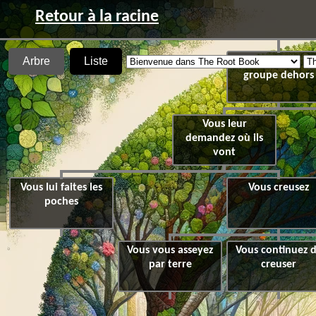
Retour à la racine
Arbre
Liste
Vous suivez le
groupe dehors
Vous leur
demandez où ils
vont
Vous lui faites les
Vous creusez
poches
Vous vous asseyez
Vous continuez 
par terre
creuser