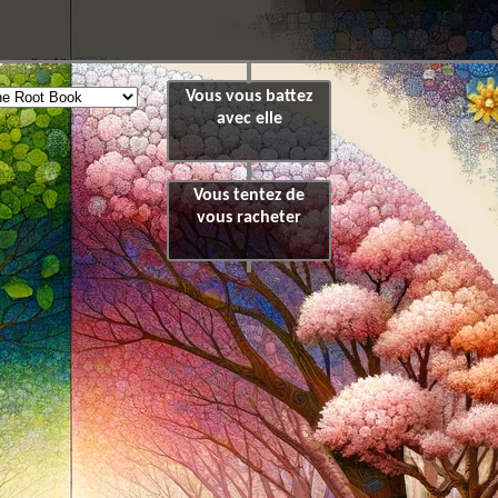
Vous vous battez
avec elle
Vous tentez de
vous racheter