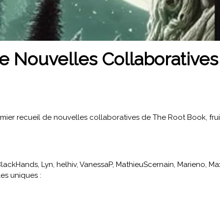
de Nouvelles Collaborative
 premier recueil de nouvelles collaboratives de The Root Book, fr
dBlackHands, Lyn, helhiv, VanessaP, MathieuScernain, Marieno, Ma
es uniques :