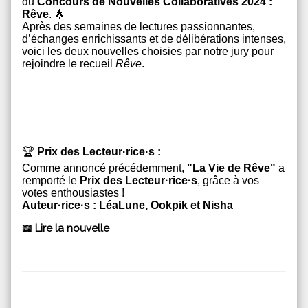
du
Concours de Nouvelles Collaboratives 2024 :
Rêve
.
🌟
Après des semaines de lectures passionnantes,
d’échanges enrichissants et de délibérations intenses,
voici les deux nouvelles choisies par notre jury pour
rejoindre le recueil
Rêve
.
🏆
Prix des Lecteur·rice·s :
Comme annoncé précédemment,
"La Vie de Rêve"
a
remporté le
Prix des Lecteur·rice·s
, grâce à vos
votes enthousiastes !
Auteur·rice·s : LéaLune, Ookpik et Nisha
📖 Lire la nouvelle