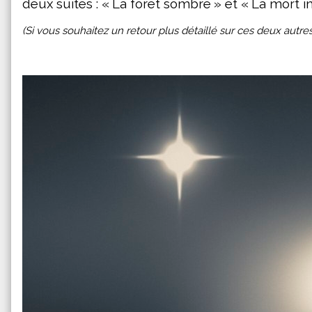
deux suites : « La forêt sombre » et « La mor
(Si vous souhaitez un retour plus détaillé sur ces deux autre