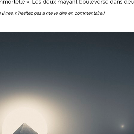
t immortelle ». Les deux m’ayant bouleversé dans d
s livres, n’hésitez pas à me le dire en commentaire.)