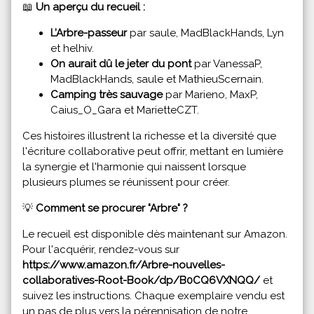
📖
Un aperçu du recueil :
L’Arbre-passeur
par saule, MadBlackHands, Lyn
et helhiv.
On aurait dû le jeter du pont
par VanessaP,
MadBlackHands, saule et MathieuScernain.
Camping très sauvage
par Marieno, MaxP,
Caius_O_Gara et MarietteCZT.
Ces histoires illustrent la richesse et la diversité que
l'écriture collaborative peut offrir, mettant en lumière
la synergie et l'harmonie qui naissent lorsque
plusieurs plumes se réunissent pour créer.
💡
Comment se procurer "Arbre" ?
Le recueil est disponible dès maintenant sur Amazon.
Pour l'acquérir, rendez-vous sur
https://www.amazon.fr/Arbre-nouvelles-
collaboratives-Root-Book/dp/B0CQ6VXNQQ/
et
suivez les instructions. Chaque exemplaire vendu est
un pas de plus vers la pérennisation de notre