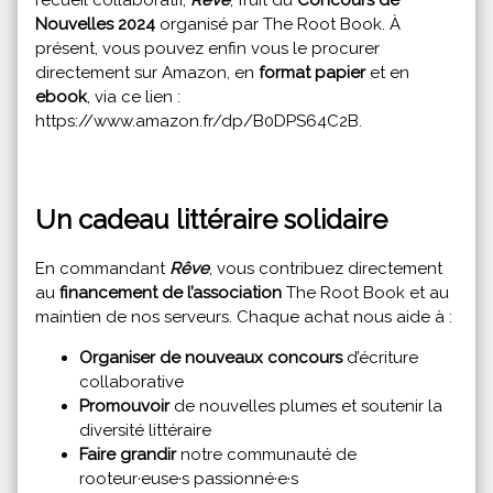
recueil collaboratif,
Rêve
, fruit du
Concours de
Nouvelles 2024
organisé par The Root Book. À
présent, vous pouvez enfin vous le procurer
directement sur Amazon, en
format papier
et en
ebook
, via ce lien :
https://www.amazon.fr/dp/B0DPS64C2B
.
Un cadeau littéraire solidaire
En commandant
Rêve
, vous contribuez directement
au
financement de l’association
The Root Book et au
maintien de nos serveurs. Chaque achat nous aide à :
Organiser de nouveaux concours
d’écriture
collaborative
Promouvoir
de nouvelles plumes et soutenir la
diversité littéraire
Faire grandir
notre communauté de
rooteur·euse·s passionné·e·s