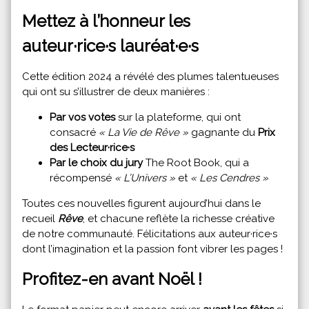
Mettez à l’honneur les
auteur·rice·s lauréat·e·s
Cette édition 2024 a révélé des plumes talentueuses
qui ont su s’illustrer de deux manières :
Par vos votes
sur la plateforme, qui ont
consacré
« La Vie de Rêve »
gagnante du
Prix
des Lecteur·rice·s
Par le choix du jury
The Root Book, qui a
récompensé
« L’Univers »
et
« Les Cendres »
Toutes ces nouvelles figurent aujourd’hui dans le
recueil
Rêve
, et chacune reflète la richesse créative
de notre communauté. Félicitations aux auteur·rice·s
dont l’imagination et la passion font vibrer les pages !
Profitez-en avant Noël !