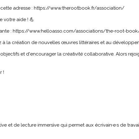
 cette adresse :
https://www.therootbook.fr/association/
 votre aide ! 💪
ante :
https://www.helloasso.com/associations/the-root-book/
 à la création de nouvelles œuvres littéraires et au développe
ectifs et d'encourager la créativité collaborative. Alors rejo
 !
ve et de lecture immersive qui permet aux écrivain·e·s de travail