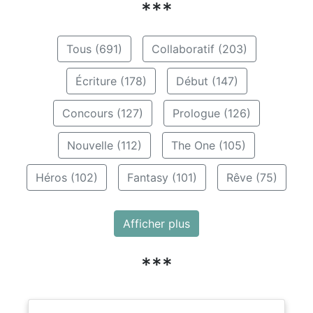
***
Tous (691)
Collaboratif (203)
Écriture (178)
Début (147)
Concours (127)
Prologue (126)
Nouvelle (112)
The One (105)
Héros (102)
Fantasy (101)
Rêve (75)
Afficher plus
***