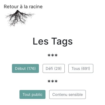
Retour à la racine
Les Tags
***
Début (176)
Défi (29)
Tous (691)
***
Tout public
Contenu sensible