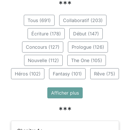
***
Tous (691)
Collaboratif (203)
Écriture (178)
Début (147)
Concours (127)
Prologue (126)
Nouvelle (112)
The One (105)
Héros (102)
Fantasy (101)
Rêve (75)
Afficher plus
***