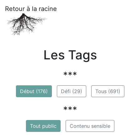
Retour à la racine
Les Tags
***
Début (176)
Défi (29)
Tous (691)
***
Tout public
Contenu sensible