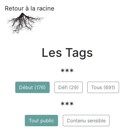
Retour à la racine
Les Tags
***
Début (176)
Défi (29)
Tous (691)
***
Tout public
Contenu sensible