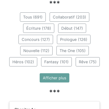
***
Tous (691)
Collaboratif (203)
Écriture (178)
Début (147)
Concours (127)
Prologue (126)
Nouvelle (112)
The One (105)
Héros (102)
Fantasy (101)
Rêve (75)
Afficher plus
***