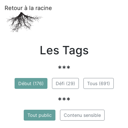
Retour à la racine
Les Tags
***
Début (176)
Défi (29)
Tous (691)
***
Tout public
Contenu sensible