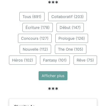
***
Tous (691)
Collaboratif (203)
Écriture (178)
Début (147)
Concours (127)
Prologue (126)
Nouvelle (112)
The One (105)
Héros (102)
Fantasy (101)
Rêve (75)
Afficher plus
***