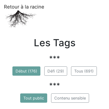
Retour à la racine
Les Tags
***
Début (176)
Défi (29)
Tous (691)
***
Tout public
Contenu sensible