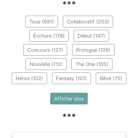
***
Tous (691)
Collaboratif (203)
Écriture (178)
Début (147)
Concours (127)
Prologue (126)
Nouvelle (112)
The One (105)
Héros (102)
Fantasy (101)
Rêve (75)
Afficher plus
***