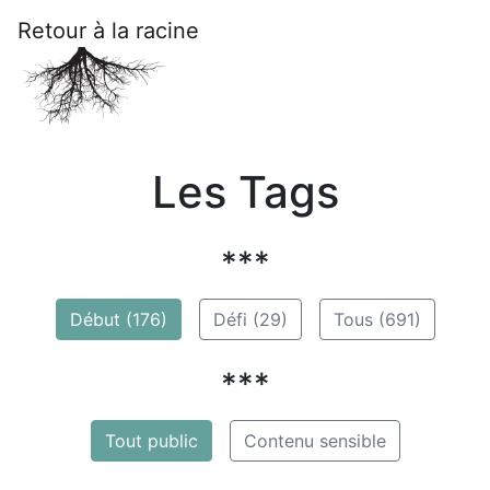
Retour à la racine
Les Tags
***
Début (176)
Défi (29)
Tous (691)
***
Tout public
Contenu sensible