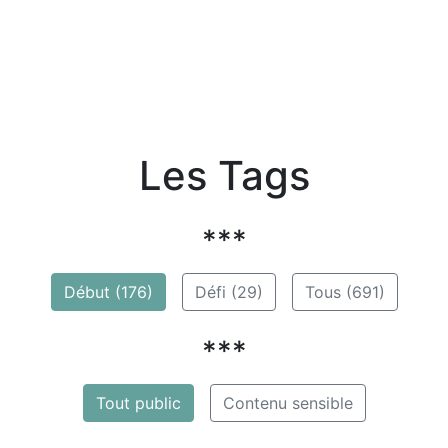
Les Tags
***
Début (176)
Défi (29)
Tous (691)
***
Tout public
Contenu sensible