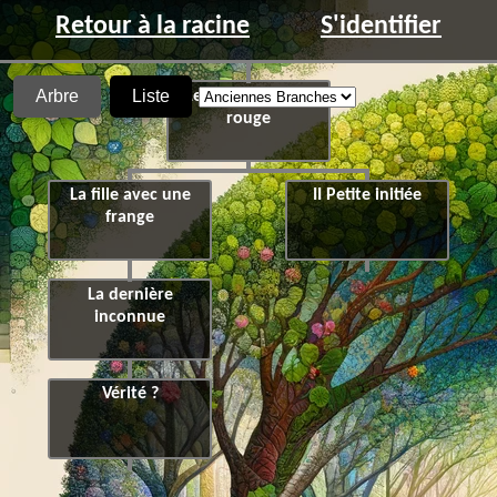
Retour à la racine
S'identifier
Arbre
Liste
Le long manteau
rouge
La fille avec une
II Petite initiée
frange
La dernière
inconnue
Vérité ?