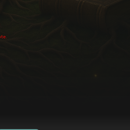
!
pte.