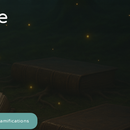
ée
amifications