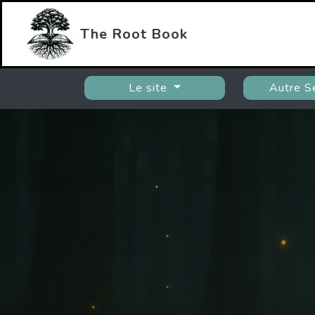
The Root Book
Le site
Autre S