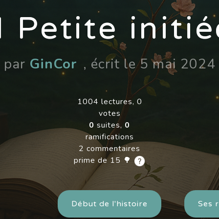
I Petite initi
par
GinCor
, écrit le 5 mai 2024
1004 lectures, 0
votes
0
suites,
0
ramifications
2 commentaires
prime de 15 🌳
Début de l'histoire
Ses r