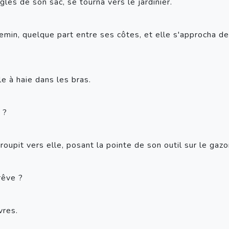
les de son sac, se tourna vers le jardinier. 
emin, quelque part entre ses côtes, et elle s'approcha de l
le à haie dans les bras. 
 ? 
roupit vers elle, posant la pointe de son outil sur le gazo
rêve ? 
vres. 