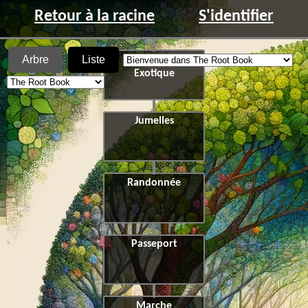
Retour à la racine
S'identifier
Arbre
Liste
Chapitre 4 :
Exotique
Jumelles
Randonnée
Passeport
Marche