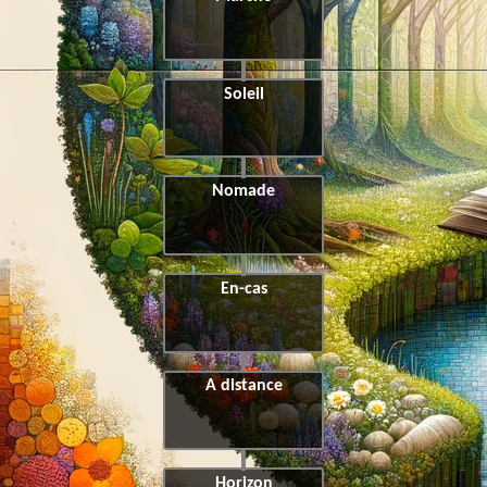
Soleil
Nomade
En-cas
A distance
Horizon