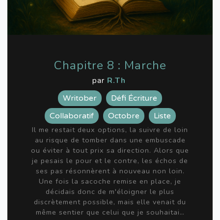
Chapitre 8 : Marche
par
R.Th
Writober
Défi Écriture
Collaboratif
Octobre
Liste
Il me restait deux options, la suivre de loin
au risque de tomber dans une embuscade
ou éviter à tout prix sa direction. Alors que
je pesais le pour et le contre, les échos de
ses pas résonnèrent à nouveau non loin.
Une fois la sacoche remise en place, je
décidais donc de m'éloigner le plus
discrètement possible, mais elle venait du
même sentier que celui que je souhaitai…