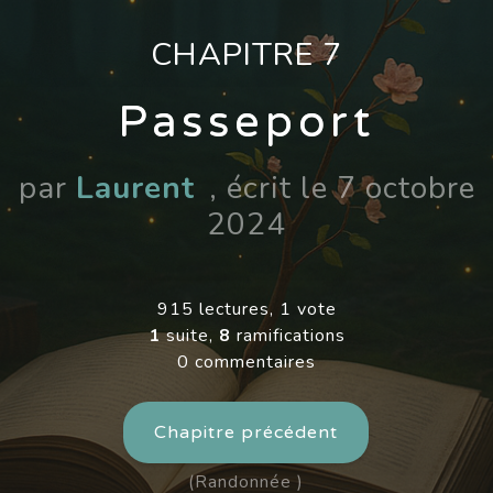
CHAPITRE 7
Passeport
par
Laurent
, écrit le 7 octobre
2024
915 lectures, 1 vote
1
suite,
8
ramifications
0 commentaires
Chapitre précédent
(Randonnée )