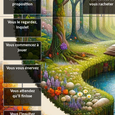
proposition
vous racheter
Vous le regardez,
inquiet
Vous commencez à
jouer
Vous vous énervez
Vous attendez
qu'il finisse
Vous l'insultez