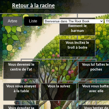
Retour à la racine
Arbre
Liste
Vous regardez
fixement le
barman
Vous incitez le
troll à boire
Vous devenez le
Vous lui faites le
centre de l’at
poches
Vous vous asseyez
Vous la suivez
Vous vous batte
à la table
avec elle
Vous écoutez sa
Vous tentez de