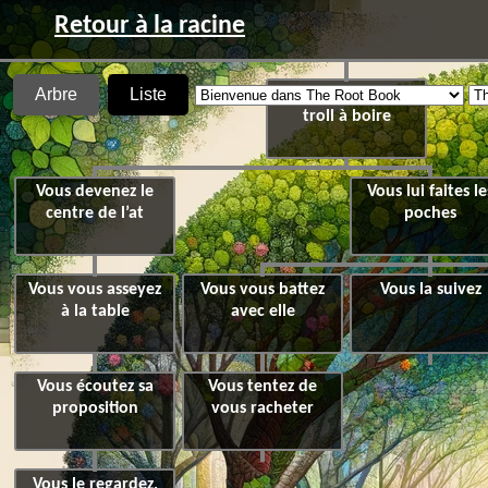
Retour à la racine
Arbre
Liste
Vous incitez le
troll à boire
Vous devenez le
Vous lui faites le
centre de l’at
poches
Vous vous asseyez
Vous vous battez
Vous la suivez
à la table
avec elle
Vous écoutez sa
Vous tentez de
proposition
vous racheter
Vous le regardez,