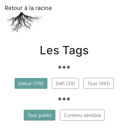
Retour à la racine
Les Tags
***
Début (176)
Défi (29)
Tous (691)
***
Tout public
Contenu sensible