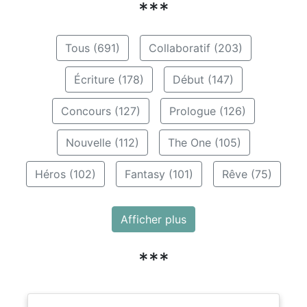
***
Tous (691)
Collaboratif (203)
Écriture (178)
Début (147)
Concours (127)
Prologue (126)
Nouvelle (112)
The One (105)
Héros (102)
Fantasy (101)
Rêve (75)
Afficher plus
***