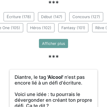
***
Écriture (178)
Début (147)
Concours (127)
e One (105)
Héros (102)
Fantasy (101)
Rêve (
Afficher plus
***
Diantre, le tag
'Alcool'
n'est pas
encore lié à un défi d'écriture.
Voici une idée : tu pourrais le
dévergonder en créant ton propre
défi. Ça te dit ?