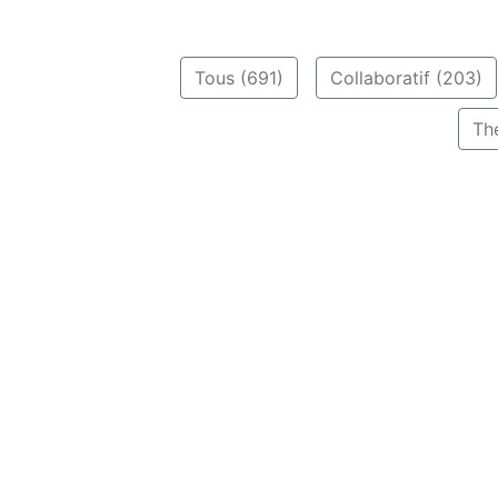
Tous (691)
Collaboratif (203)
Th