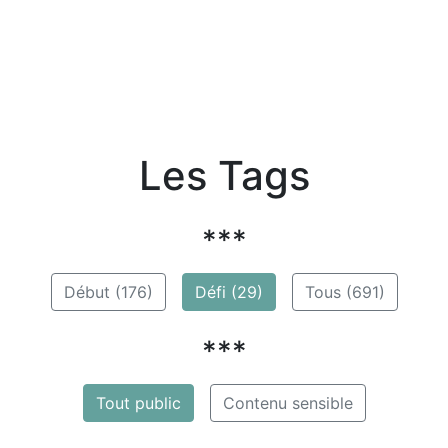
Les Tags
***
Début (176)
Défi (29)
Tous (691)
***
Tout public
Contenu sensible