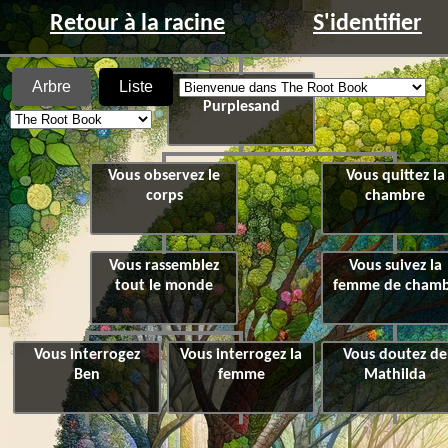
Retour à la racine
S'identifier
Arbre
Liste
Séjour au manoir
Purplesand
Vous observez le
Vous quittez la
corps
chambre
Vous rassemblez
Vous suivez la
tout le monde
femme de cham
Vous interrogez
Vous interrogez la
Vous doutez de
Ben
femme
Mathilda