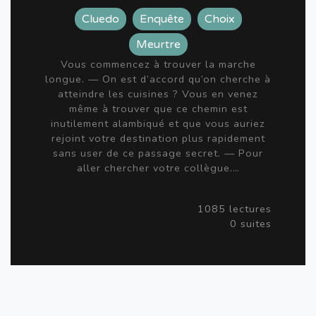
Cluedo
Enquête
Choix
Meurtre
Vous commencez à trouver la marche
longue. — On est d’accord qu’on cherche à
atteindre les cuisines ? Vous en venez
même à trouver que ce chemin est
inutilement alambiqué et que vous auriez
rejoint votre destination plus rapidement
sans user de ce passage secret. — Pour
aller chercher votre collègue.…
1085 lectures
0 suites