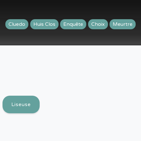
Cluedo
Huis Clos
Enquête
Choix
Meurtre
Liseuse