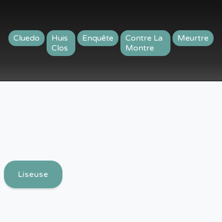
Cluedo
Huis
Enquête
Contre La
Meurtre
Clos
Montre
Liseuse