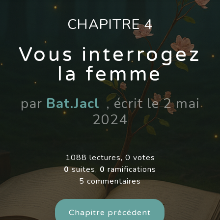
CHAPITRE 4
Vous interrogez
la femme
par
Bat.Jacl
, écrit le 2 mai
2024
1088 lectures, 0 votes
0
suites,
0
ramifications
5 commentaires
Chapitre précédent