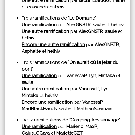
Une autre ramification
par
saule
,
LBaudot
,
helhiv
et
cassandradubois
Trois ramifications de
"Le Domaine"
Une ramification
par
AlexGNSTR
,
saule
et
helhiv
Une autre ramification
par
AlexGNSTR
,
saule
et
helhiv
Encore une autre ramification
par
AlexGNSTR
,
Asphalte
et
helhiv
Trois ramifications de
"On aurait dû le jeter du
pont"
Une ramification
par
VanessaP
,
Lyn
,
Mintaka
et
saule
Une autre ramification
par
VanessaP
,
Lyn
,
Mintaka
et
helhiv
Encore une ramification
par
VanessaP
,
MadBlackHands
,
saule
et
MathieuScernain
Deux ramifications de
"Camping très sauvage"
Une ramification
par
Marieno
,
MaxP
,
Caius_OGara
et
MarietteCZT