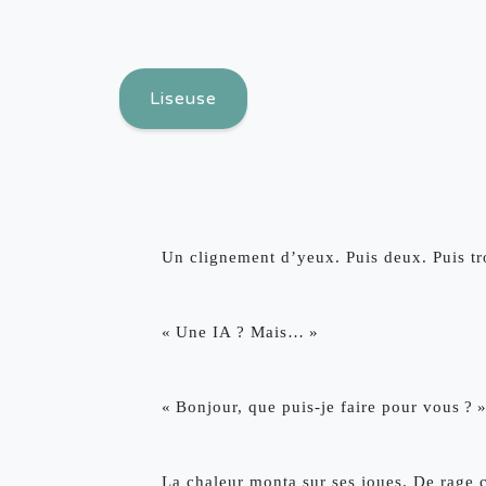
Liseuse
Un clignement d’yeux. Puis deux. Puis tro
« Une IA ? Mais… »
« Bonjour, que puis-je faire pour vous ? 
La chaleur monta sur ses joues. De rage c