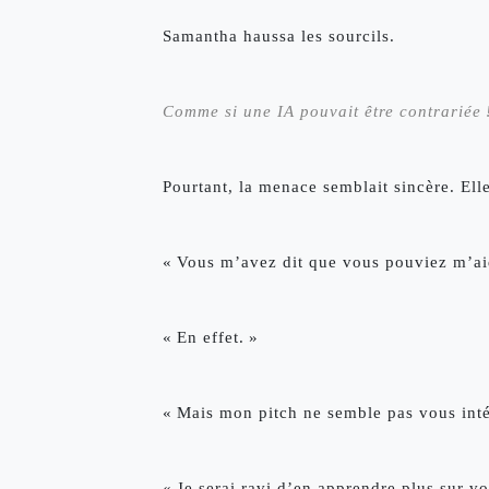
Samantha haussa les sourcils. 
Comme si une IA pouvait être contrariée 
Pourtant, la menace semblait sincère. Ell
« Vous m’avez dit que vous pouviez m’aide
« En effet. »
« Mais mon pitch ne semble pas vous int
« Je serai ravi d’en apprendre plus sur vo