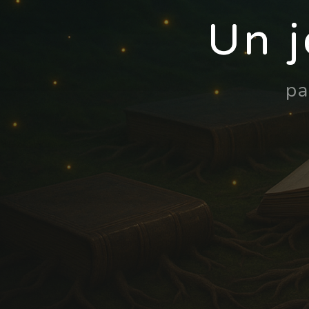
Un j
p