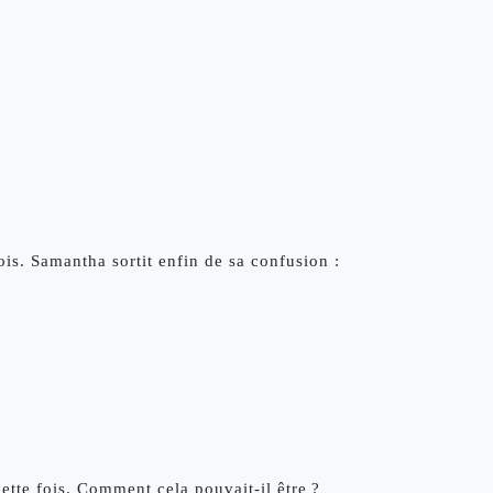
is. Samantha sortit enfin de sa confusion : 
»
ette fois. Comment cela pouvait-il être ?