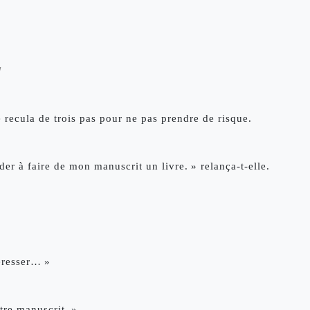
! 
e recula de trois pas pour ne pas prendre de risque.
r à faire de mon manuscrit un livre. » relança-t-elle. 
éresser… »
tre manuscrit. »