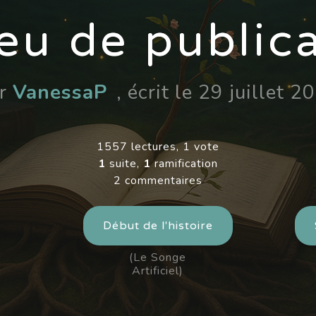
eu de public
ar
VanessaP
, écrit le 29 juillet 2
1557 lectures, 1 vote
1
suite,
1
ramification
2 commentaires
Début de l'histoire
(Le Songe
Artificiel)