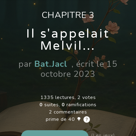
CHAPITRE 3
Il s'appelait
Melvil…
par
Bat.Jacl
, écrit le 15
octobre 2023
1335 lectures, 2 votes
0
suites,
0
ramifications
2 commentaires
prime de 40 🌳
(Les jeux)