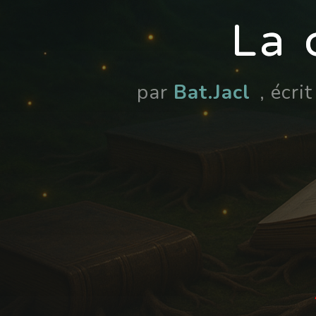
La 
par
Bat.Jacl
, écri