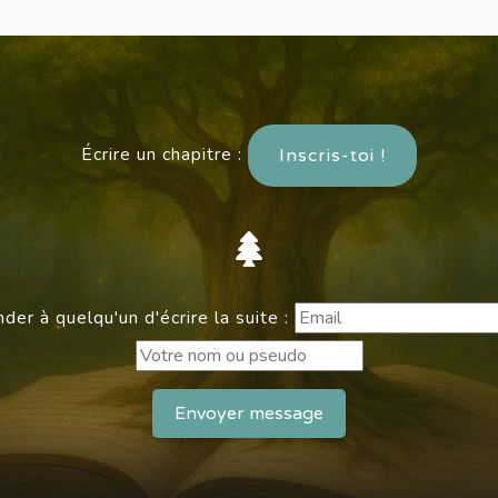
Écrire un chapitre :
Inscris-toi !
er à quelqu'un d'écrire la suite :
Envoyer message