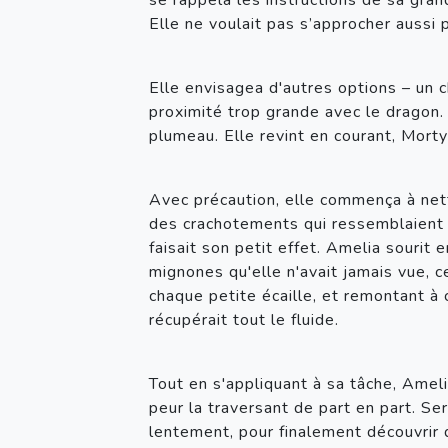
se rappela les instructions de sa gran
Elle ne voulait pas s’approcher aussi 
Elle envisagea d'autres options – un c
proximité trop grande avec le dragon. P
plumeau. Elle revint en courant, Mort
Avec précaution, elle commença à nett
des crachotements qui ressemblaient da
faisait son petit effet. Amelia sourit 
mignones qu'elle n'avait jamais vue, ce
chaque petite écaille, et remontant à c
récupérait tout le fluide.
Tout en s'appliquant à sa tâche, Ameli
peur la traversant de part en part. Ser
lentement, pour finalement découvrir q