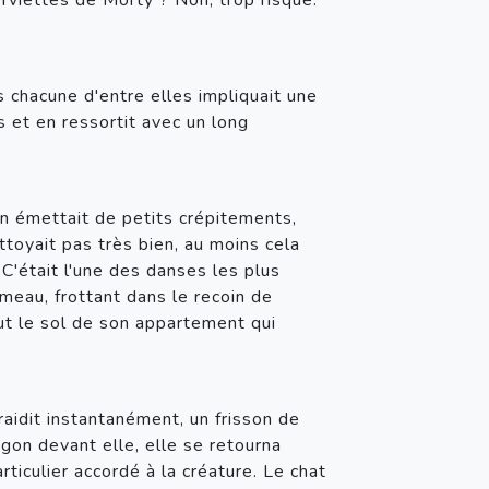
rviettes de Morty ? Non, trop risqué. 
 chacune d'entre elles impliquait une 
 et en ressortit avec un long 
 émettait de petits crépitements, 
oyait pas très bien, au moins cela 
 C'était l'une des danses les plus 
umeau, frottant dans le recoin de 
out le sol de son appartement qui 
aidit instantanément, un frisson de 
gon devant elle, elle se retourna 
iculier accordé à la créature. Le chat 