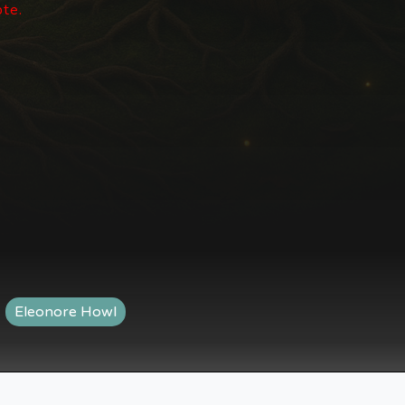
pte.
Eleonore Howl