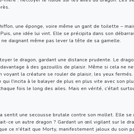
d-mère : nettoyer le fluide sur les ailes du dragon. Les se
près.
hiffon, une éponge, voire même un gant de toilette – mais
uis, une idée lui vint. Elle se précipita dans son débarras
y ne daignant même pas lever la tête de sa gamelle.
oyer le dragon, gardant une distance prudente. Le dragon
vantage à des gazouillis de plaisir. Même si cela ne nett
en voyant la créature se rouler de plaisir, les yeux fermés.
 qui l'incita à le balayer de plus en plus vite avec son pl
haque fois le long des ailes. Mais en vérité, c’était surt
a sentit une secousse brutale contre son mollet. Elle se r
ait-ce un autre dragon ? Gardant un œil vigilant sur le dra
ue ce n'était que Morty, manifestement jaloux du soin part