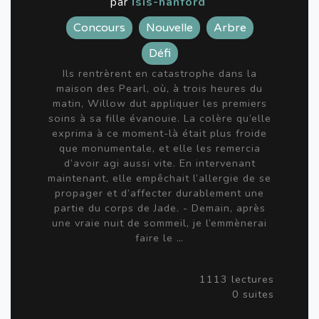
par
Isis-hanford
Concours
Nouvelle
Arbre
Défi
Ils rentrèrent en catastrophe dans la
maison des Pearl, où, à trois heures du
matin, Willow dut appliquer les premiers
soins à sa fille évanouie. La colère qu’elle
exprima à ce moment-là était plus froide
que monumentale, et elle les remercia
d’avoir agi aussi vite. En intervenant
maintenant, elle empêchait l’allergie de se
propager et d’affecter durablement une
partie du corps de Jade. - Demain, après
une vraie nuit de sommeil, je l’emmènerai
faire le …
1113 lectures
0 suites