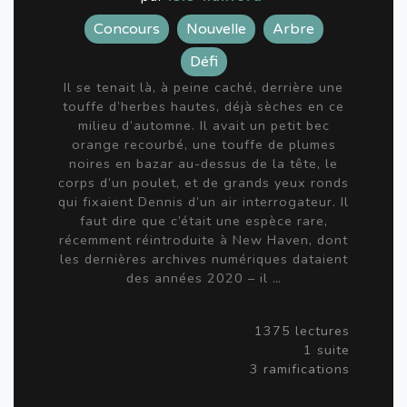
Concours
Nouvelle
Arbre
Défi
Il se tenait là, à peine caché, derrière une
touffe d’herbes hautes, déjà sèches en ce
milieu d’automne. Il avait un petit bec
orange recourbé, une touffe de plumes
noires en bazar au-dessus de la tête, le
corps d’un poulet, et de grands yeux ronds
qui fixaient Dennis d’un air interrogateur. Il
faut dire que c’était une espèce rare,
récemment réintroduite à New Haven, dont
les dernières archives numériques dataient
des années 2020 – il …
1375 lectures
1 suite
3 ramifications