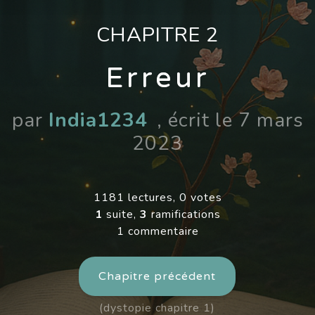
CHAPITRE 2
Erreur
par
India1234
, écrit le 7 mars
2023
1181 lectures, 0 votes
1
suite,
3
ramifications
1 commentaire
Chapitre précédent
(dystopie chapitre 1)