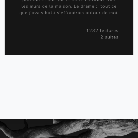
les murs de la maison. Le drame ; tout ce
que j'avais batti s'effondrais autour de moi.
1232 lectures
2 suites