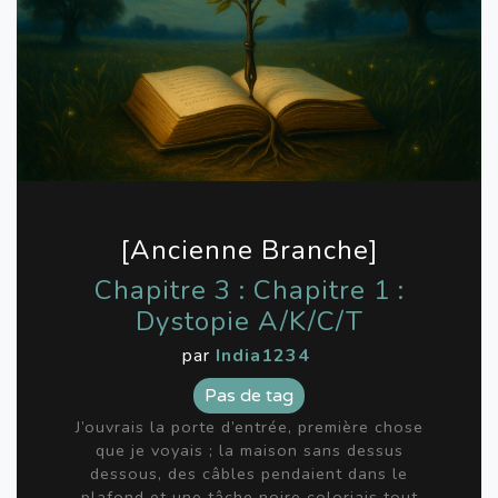
[Ancienne Branche]
Chapitre 3 : Chapitre 1 :
Dystopie A/K/C/T
par
India1234
Pas de tag
J’ouvrais la porte d’entrée, première chose
que je voyais ; la maison sans dessus
dessous, des câbles pendaient dans le
plafond et une tâche noire coloriais tout