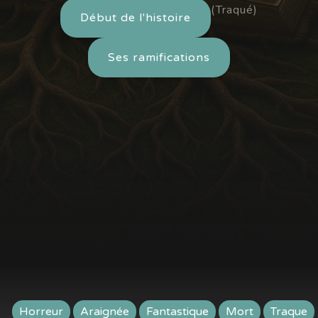
(Traqué)
Début de l'histoire
Ses ramifications
Horreur
Araignée
Fantastique
Mort
Traque