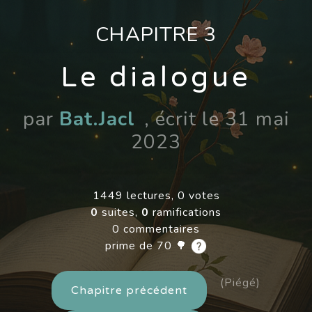
CHAPITRE 3
Le dialogue
par
Bat.Jacl
, écrit le 31 mai
2023
1449 lectures, 0 votes
0
suites,
0
ramifications
0 commentaires
prime de 70 🌳
(Piégé)
Chapitre précédent