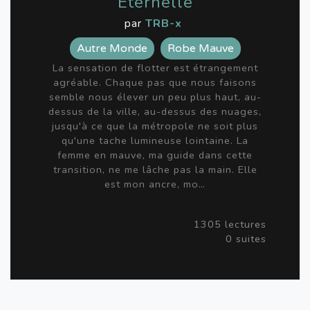
Éternelle
par
TRB-x
Autre Monde
Robe Mauve
La sensation de flotter est étrangement
agréable. Chaque pas que nous faisons
semble nous élever un peu plus haut, au-
dessus de la ville, au-dessus des nuages,
jusqu'à ce que la métropole ne soit plus
qu'une tache lumineuse lointaine. La
femme en mauve, ma guide dans cette
transition, ne me lâche pas la main. Elle
est mon ancre, mo…
1305 lectures
0 suites