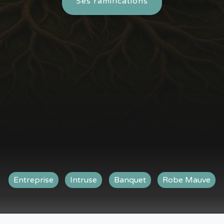
Ses ramifications
Entreprise
Intruse
Banquet
Robe Mauve