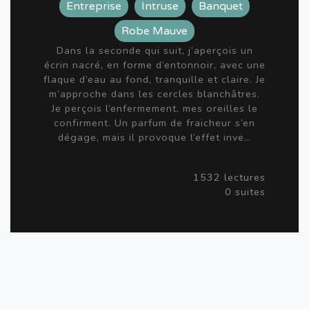
Entreprise
Intruse
Banquet
Robe Mauve
Dans la seconde qui suit, j’aperçois un
écrin nacré, en forme d’entonnoir, avec une
flaque d’eau au fond, tranquille et claire. Je
m’approche dans les cercles blanchâtres.
Je perçois l’enfermement, mes oreilles le
confirment. Un parfum de fraicheur s’en
dégage, mais il provoque l’effet inve…
1532 lectures
0 suites