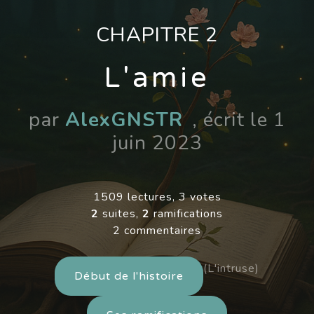
CHAPITRE 2
L'amie
par
AlexGNSTR
, écrit le 1
juin 2023
1509 lectures, 3 votes
2
suites,
2
ramifications
2 commentaires
(L'intruse)
Début de l'histoire