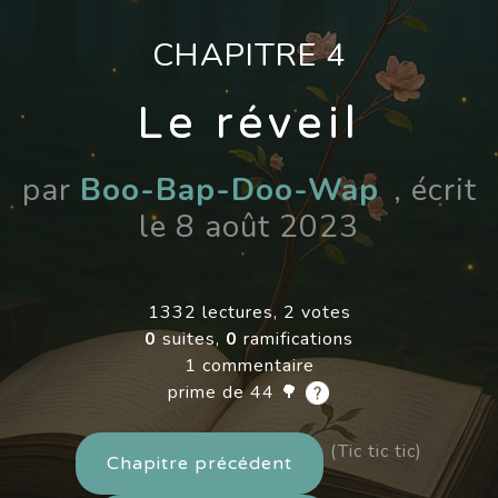
CHAPITRE 4
Le réveil
par
Boo-Bap-Doo-Wap
, écrit
le 8 août 2023
1332 lectures, 2 votes
0
suites,
0
ramifications
1 commentaire
prime de 44 🌳
(Tic tic tic)
Chapitre précédent