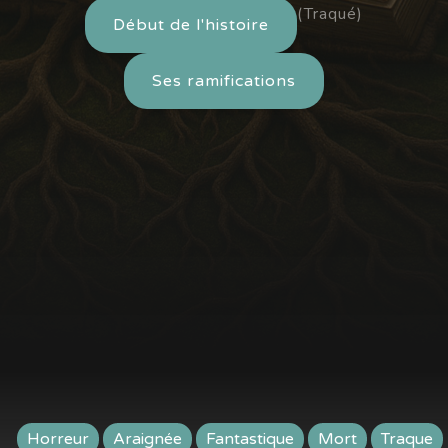
(Traqué)
Début de l'histoire
Ses ramifications
Horreur
Araignée
Fantastique
Mort
Traque