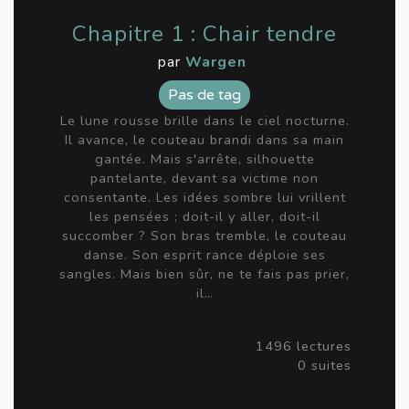
Chapitre 1 : Chair tendre
par
Wargen
Pas de tag
Le lune rousse brille dans le ciel nocturne.
Il avance, le couteau brandi dans sa main
gantée. Mais s'arrête, silhouette
pantelante, devant sa victime non
consentante. Les idées sombre lui vrillent
les pensées ; doit-il y aller, doit-il
succomber ? Son bras tremble, le couteau
danse. Son esprit rance déploie ses
sangles. Mais bien sûr, ne te fais pas prier,
il…
1496 lectures
0 suites