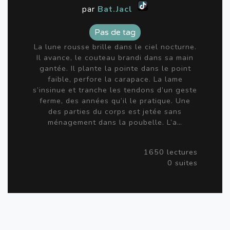
par
Bat.Jacl
Pas de tag
La lune rousse brille dans le ciel nocturne.
Il avance, le couteau brandi dans sa main
gantée. Il plante la pointe dans le point
faible, perfore la carapace. La lame
s’insinue et tranche les tendons d’un geste
ferme, des années qu’il le pratique. Une
des parties du corps est jetée sans
ménagement dans la poubelle. L’a…
1650 lectures
0 suites