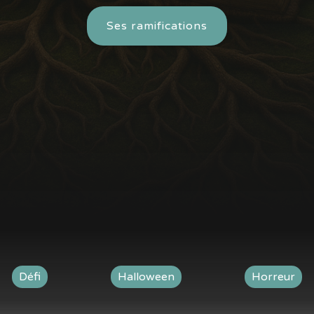
Ses ramifications
Défi
Halloween
Horreur