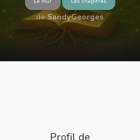
Le mur
Les chapitres
de
SandyGeorges
Profil de