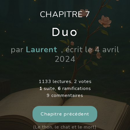
CHAPITRE 7
Duo
par
Laurent
, écrit le 4 avril
2024
1133 lectures, 2 votes
1
suite,
6
ramifications
9 commentaires
Chapitre précédent
(Le thon, le chat et le mort)