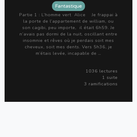
Fantastique
Partie 1 : L’homme vert Alice Je frappai à
la porte de l’appartement de william, ou
son cagibi, peu importe, il était 6h59. Je
n’avais pas dormi de la nuit, oscillant entre
insomnie et rêves où je perdais soit mes
cheveux, soit mes dents. Vers 5h36, je
m’étais levée, incapable de …
1036 lectures
1 suite
3 ramifications