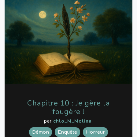
Chapitre 10 : Je gère la
fougère !
par
chlo_M_Molina
Démon
Enquête
Horreur