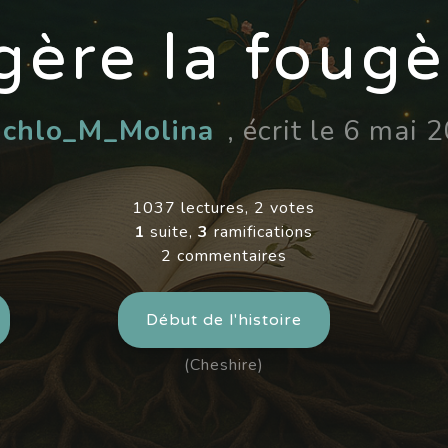
gère la fougè
r
chlo_M_Molina
, écrit le 6 mai 
1037 lectures, 2 votes
1
suite,
3
ramifications
2 commentaires
Début de l'histoire
(Cheshire)