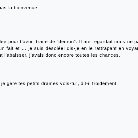
pas la bienvenue. 
olée pour t’avoir traité de “démon”. Il me regardait mais ne pa
ait et … je suis désolée! dis-je en le rattrapant en voyant q
t l’abaisser, j’avais donc encore toutes les chances.
 je gère tes petits drames vois-tu”, dit-il froidement. 