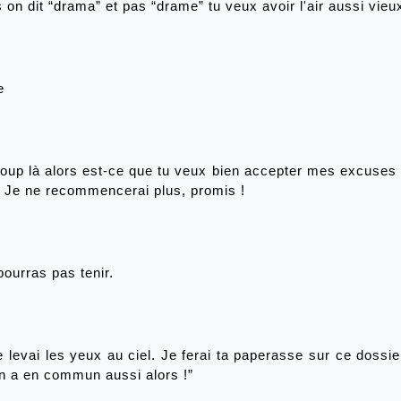
on dit “drama” et pas “drame” tu veux avoir l'air aussi vieu
e
coup là alors est-ce que tu veux bien accepter mes excuses s’il
s? Je ne recommencerai plus, promis !
ourras pas tenir.
 levai les yeux au ciel. Je ferai ta paperasse sur ce dossier
on a en commun aussi alors !”