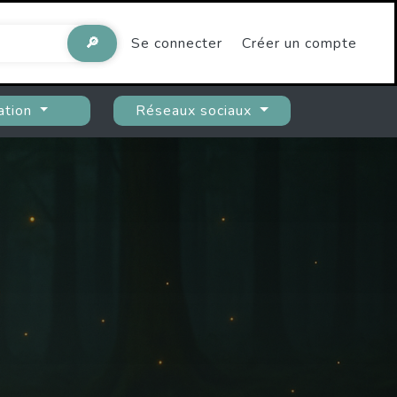
🔎
Se connecter
Créer un compte
ation
Réseaux sociaux