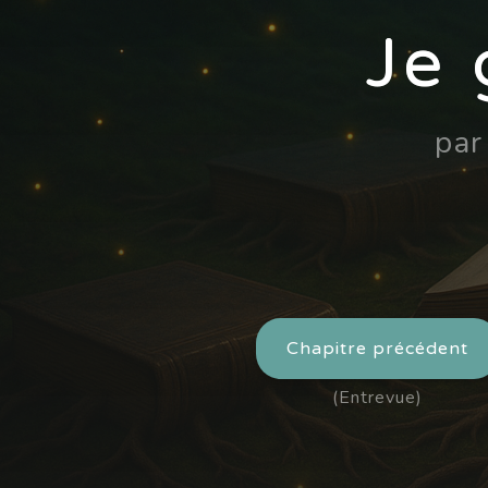
Je 
pa
Chapitre précédent
(Entrevue)