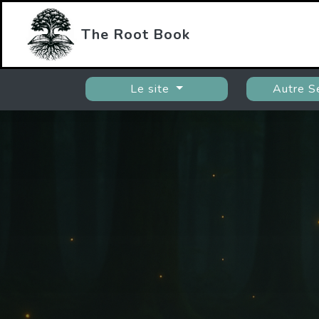
The Root Book
Le site
Autre S